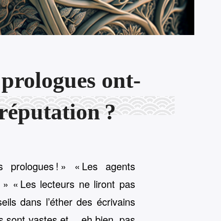
 prologues ont-
réputation ?
es prologues ! » « Les agents
 » « Les lecteurs ne liront pas
eils dans l’éther des écrivains
s sont vastes et… eh bien, pas