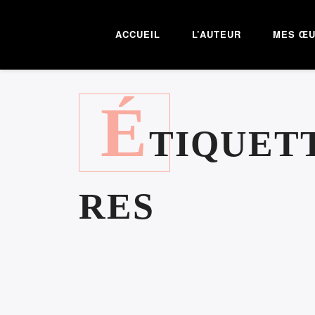
ACCUEIL
L’AUTEUR
MES Œ
É
TIQUET
RES