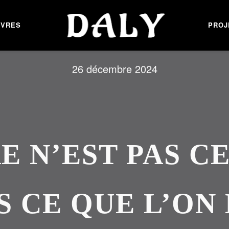
UVRES
PROJ
26 décembre 2024
E N’EST PAS C
IS CE QUE L’ON