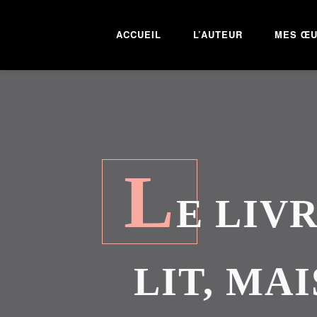
ACCUEIL
L’AUTEUR
MES Œ
L
E LIVR
LIT, MA